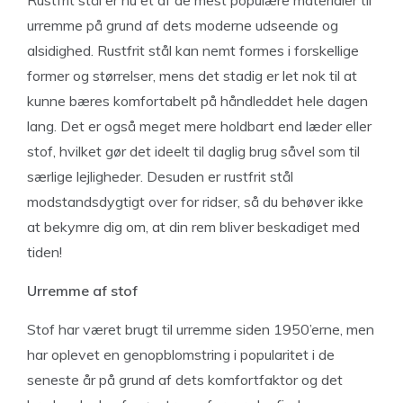
Rustfrit stål er nu et af de mest populære materialer til
urremme på grund af dets moderne udseende og
alsidighed. Rustfrit stål kan nemt formes i forskellige
former og størrelser, mens det stadig er let nok til at
kunne bæres komfortabelt på håndleddet hele dagen
lang. Det er også meget mere holdbart end læder eller
stof, hvilket gør det ideelt til daglig brug såvel som til
særlige lejligheder. Desuden er rustfrit stål
modstandsdygtigt over for ridser, så du behøver ikke
at bekymre dig om, at din rem bliver beskadiget med
tiden!
Urremme af stof
Stof har været brugt til urremme siden 1950’erne, men
har oplevet en genopblomstring i popularitet i de
seneste år på grund af dets komfortfaktor og det