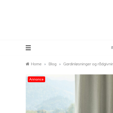
Skip
to
content
I
Home
»
Blog
»
Gardinløsninger og rådgivnin
Annonce