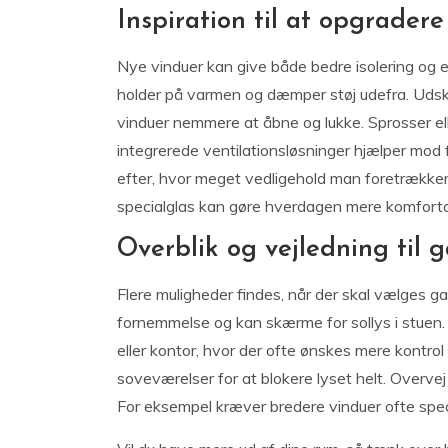
Inspiration til at opgrader
Nye vinduer kan give både bedre isolering og et
holder på varmen og dæmper støj udefra. Udsk
vinduer nemmere at åbne og lukke. Sprosser ell
integrerede ventilationsløsninger hjælper mod f
efter, hvor meget vedligehold man foretrækker
specialglas kan gøre hverdagen mere komforta
Overblik og vejledning til 
Flere muligheder findes, når der skal vælges gar
fornemmelse og kan skærme for sollys i stuen. P
eller kontor, hvor der ofte ønskes mere kontro
soveværelser for at blokere lyset helt. Overve
For eksempel kræver bredere vinduer ofte spec