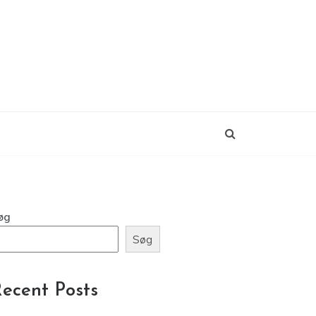
øg
Søg
ecent Posts