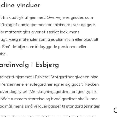
e dine vinduer
 frisk udtryk til hjemmet. Overvej energiruder, som
iftning af gamle rammer kan minimere træk og gøre
er matteret glas giver et særligt look, mens
ugt. Vælg materialer som træ, aluminium eller plast alt
. Små detaljer som indbyggede persienner eller
bel.
gardinvalg i Esbjerg
diner til hjemmet i Esbjerg. Stofgardiner giver en blød
ersienner eller rullegardiner egner sig godt til køkken
l over dagslyset. Mørklægningsgardiner bruges typisk i
j både rummets størrelse og hvad gardinet skal kunne.
ialmål, mens små vinduer passer til standardløsninger.
C