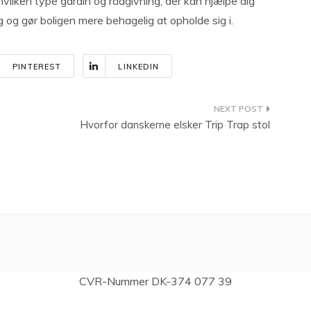
hvilken type gardin og rådgivning, der kan hjælpe dig
 og gør boligen mere behagelig at opholde sig i.
PINTEREST
LINKEDIN
Hvorfor danskerne elsker Trip Trap stol
CVR-Nummer DK-374 077 39