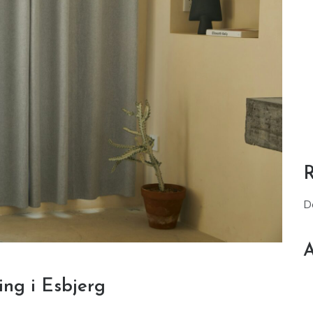
D
A
ing i Esbjerg