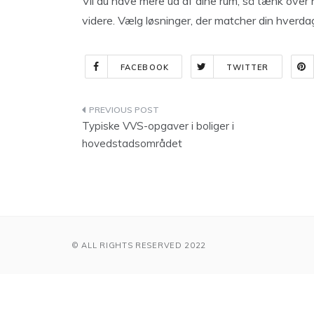
Vil du have mere ud af dine rum, så tænk over 
videre. Vælg løsninger, der matcher din hverdag
FACEBOOK
TWITTER
Indlægsnavigation
Typiske VVS-opgaver i boliger i
hovedstadsområdet
© ALL RIGHTS RESERVED 2022