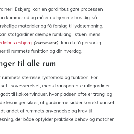
rdiner i Esbjerg, kan en gardinbus gøre processen
son kommer ud og måler op hjemme hos dig, så
rskellige materialer og få forslag til lyddæmpning,
kan stofgardiner dæmpe rumklang i stuen, mens
rdinbus esbjerg
kan du få personlig
ser til rummets funktion og din hverdag.
ger til alle rum
rummets størrelse, lysforhold og funktion. For
t i soveværelset, mens transparente rullegardiner
r godt til køkkenvinduer, hvor pladsen ofte er trang, og
e løsninger sikrer, at gardinerne sidder korrekt uanset
ndt andet af rummets anvendelse og krav til
løsning, der både opfylder praktiske behov og matcher