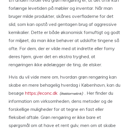
En anden fordel ved grøn rengøring er, at det ofte kan
forlænge levetiden på møbler og inventar. Når man
bruger milde produkter, skånes overfladerne for det
slid, som kan opstå ved gentagen brug af aggressive
kemikalier. Dette er både økonomisk fornuftigt og godt
for miljøet, da man ikke behøver at udskifte tingene så
ofte. For dem, der er vilde med at indrette eller forny
deres hjem, giver det en ekstra tryghed, at
rengøringen ikke ødelægger de ting, de elsker.
Hvis du vil vide mere om, hvordan grøn rengøring kan
skabe en mere behagelig hverdag i København, kan du
besøge
https://econc.dk
. Her finder du
information om virksomheden, dens metoder og de
forskellige muligheder for at tegne en fast eller
fleksibel aftale. Grøn rengøring er ikke bare et
spørgsmål om at have et rent gulv, men om at skabe