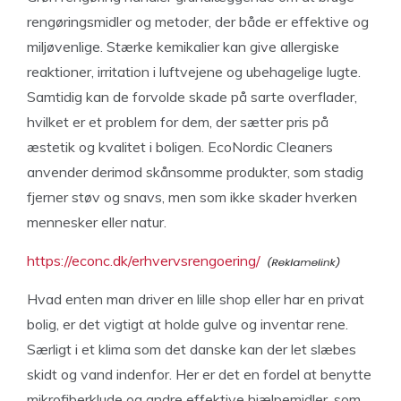
rengøringsmidler og metoder, der både er effektive og
miljøvenlige. Stærke kemikalier kan give allergiske
reaktioner, irritation i luftvejene og ubehagelige lugte.
Samtidig kan de forvolde skade på sarte overflader,
hvilket er et problem for dem, der sætter pris på
æstetik og kvalitet i boligen. EcoNordic Cleaners
anvender derimod skånsomme produkter, som stadig
fjerner støv og snavs, men som ikke skader hverken
mennesker eller natur.
https://econc.dk/erhvervsrengoering/
Hvad enten man driver en lille shop eller har en privat
bolig, er det vigtigt at holde gulve og inventar rene.
Særligt i et klima som det danske kan der let slæbes
skidt og vand indenfor. Her er det en fordel at benytte
mikrofiberklude og andre effektive hjælpemidler, som