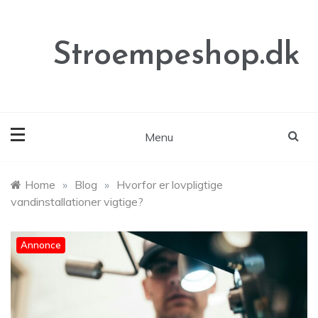
Skip
to
content
Stroempeshop.dk
Menu
Home
»
Blog
»
Hvorfor er lovpligtige
vandinstallationer vigtige?
Annonce