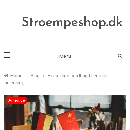
Skip
to
content
Stroempeshop.dk
Menu
Home
»
Blog
»
Personlige bordflag til enhver
anledning
Annonce