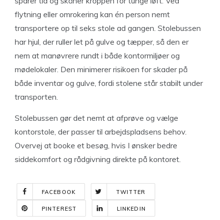
sparer tid og skåner kroppen for tunge løft. Ved
flytning eller omrokering kan én person nemt
transportere op til seks stole ad gangen. Stolebussen
har hjul, der ruller let på gulve og tæpper, så den er
nem at manøvrere rundt i både kontormiljøer og
mødelokaler. Den minimerer risikoen for skader på
både inventar og gulve, fordi stolene står stabilt under
transporten.
Stolebussen gør det nemt at afprøve og vælge
kontorstole, der passer til arbejdspladsens behov.
Overvej at booke et besøg, hvis I ønsker bedre
siddekomfort og rådgivning direkte på kontoret.
FACEBOOK
TWITTER
PINTEREST
LINKEDIN