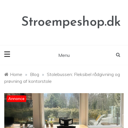
Skip
to
content
Stroempeshop.dk
Menu
Home
»
Blog
»
Stolebussen: Fleksibel rådgivning og
prøvning af kontorstole
Annonce