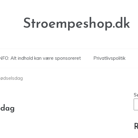
Stroempeshop.dk
NFO: Alt indhold kan være sponsoreret
Privatlivspolitik
efødselsdag
S
sdag
R