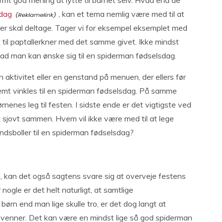
mt god mening at lytte til barnet selv. Hvad end de
sdag
, kan et tema nemlig være med til at
er skal deltage. Tager vi for eksempel eksemplet med
t til paptallerkner med det samme givet. Ikke mindst
hvad man kan ønske sig til en spiderman fødselsdag.
 aktivitet eller en genstand på menuen, der ellers før
mt vinkles til en spiderman fødselsdag. På samme
enes leg til festen. I sidste ende er det vigtigste ved
 sjovt sammen. Hvem vil ikke være med til at lege
ndsboller til en spiderman fødselsdag?
um, kan det også sagtens svare sig at overveje festens
nogle er det helt naturligt, at samtlige
 børn end man lige skulle tro, er det dog langt at
 venner. Det kan være en mindst lige så god spiderman