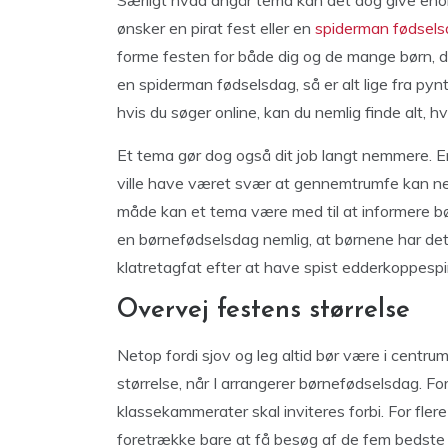
Særligt hvad angår tema kan det dog give enor
ønsker en pirat fest eller en
spiderman fødsel
forme festen for både dig og de mange børn, d
en spiderman fødselsdag, så er alt lige fra pyn
hvis du søger online, kan du nemlig finde alt, 
Et tema gør dog også dit job langt nemmere. En
ville have været svær at gennemtrumfe kan ne
måde kan et tema være med til at informere børn
en børnefødselsdag nemlig, at børnene har det
klatretagfat efter at have spist edderkoppespi
Overvej festens størrelse
Netop fordi sjov og leg altid bør være i centr
størrelse, når I arrangerer børnefødselsdag. For 
klassekammerater skal inviteres forbi. For flere
foretrække bare at få besøg af de fem bedste