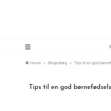
Skip
to
content
I
Home
»
Blogindlæg
»
Tips til en god børn
Tips til en god børnefødsel