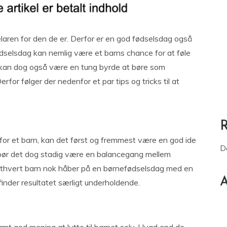
elaren for den de er. Derfor er en god fødselsdag også
ødselsdag kan nemlig være et barns chance for at føle
et kan dog også være en tung byrde at børe som
rfor følger der nedenfor et par tips og tricks til at
for et barn, kan det først og fremmest være en god ide
D
 bør det dog stadig være en balancegang mellem
ethvert barn nok håber på en børnefødselsdag med en
A
finder resultatet særligt underholdende.